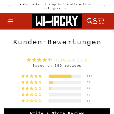
Skip to
♥️ Can be kept for up to 3 months without
rmany)
😋 E
content
refrigeration
Log
Cart
in
Kunden-Bewertungen
4.45 out of 5
Based on 389 reviews
279
53
28
12
15
Write a Store Review